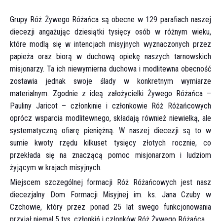
Grupy Róż Żywego Różańca są obecne w 129 parafiach naszej
diecezji angażując dziesiątki tysięcy osób w różnym wieku,
które modlą się w intencjach misyjnych wyznaczonych przez
papieża oraz biorą w duchową opiekę naszych tarnowskich
misjonarzy. Ta ich niewymierna duchowa i modlitewna obecność
zostawia jednak swoje ślady w konkretnym wymiarze
materialnym. Zgodnie z ideą założycielki Żywego Różańca –
Pauliny Jaricot – członkinie i członkowie Róż Różańcowych
oprócz wsparcia modlitewnego, składają również niewielką, ale
systematyczną ofiarę pieniężną. W naszej diecezji są to w
sumie kwoty rzędu kilkuset tysięcy złotych rocznie, co
przekłada się na znaczącą pomoc misjonarzom i ludziom
żyjącym w krajach misyjnych.
Miejscem szczególnej formacji Róż Różańcowych jest nasz
diecezjalny Dom Formacji Misyjnej im. ks. Jana Czuby w
Czchowie, który przez ponad 25 lat swego funkcjonowania
przyjął niemal 5 tys. członkiń i członków Róż Żywego Różańca.