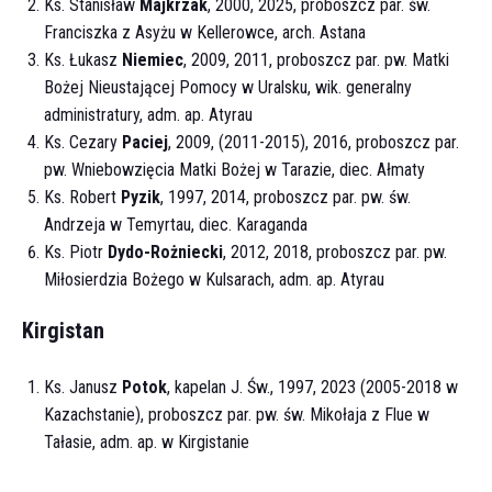
Ks. Stanisław
Majkrzak
, 2000, 2025, proboszcz par. św.
Franciszka z Asyżu w Kellerowce, arch. Astana
Ks. Łukasz
Niemiec
, 2009, 2011, proboszcz par. pw. Matki
Bożej Nieustającej Pomocy w Uralsku, wik. generalny
administratury, adm. ap. Atyrau
Ks. Cezary
Paciej
, 2009, (2011-2015), 2016, proboszcz par.
pw. Wniebowzięcia Matki Bożej w Tarazie, diec. Ałmaty
Ks. Robert
Pyzik
, 1997, 2014, proboszcz par. pw. św.
Andrzeja w Temyrtau, diec. Karaganda
Ks. Piotr
Dydo-Rożniecki
, 2012, 2018, proboszcz par. pw.
Miłosierdzia Bożego w Kulsarach, adm. ap. Atyrau
Kirgistan
Ks. Janusz
Potok
, kapelan J. Św., 1997, 2023 (2005-2018 w
Kazachstanie), proboszcz par. pw. św. Mikołaja z Flue w
Tałasie, adm. ap. w Kirgistanie