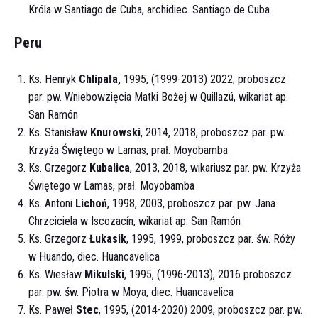
Króla w Santiago de Cuba, archidiec. Santiago de Cuba
Peru
Ks. Henryk
Chlipała,
1995, (1999-2013) 2022,
proboszcz
par. pw. Wniebowzięcia Matki Bożej w Quillazú, wikariat ap.
San Ramón
Ks. Stanisław
Knurowski
, 2014, 2018, proboszcz par. pw.
Krzyża Świętego w Lamas, prał. Moyobamba
Ks. Grzegorz
Kubalica
, 2013, 2018, wikariusz par. pw. Krzyża
Świętego w Lamas, prał. Moyobamba
Ks. Antoni
Lichoń
, 1998, 2003, proboszcz par. pw. Jana
Chrzciciela w Iscozacín, wikariat ap. San Ramón
Ks. Grzegorz
Ł
ukasik
, 1995, 1999, proboszcz par. św. Róży
w Huando, diec. Huancavelica
Ks. Wiesław
Mikulski
, 1995, (1996-2013), 2016 proboszcz
par. pw. św. Piotra w Moya, diec. Huancavelica
Ks. Paweł
Stec
, 1995, (2014-2020) 2009, proboszcz par. pw.