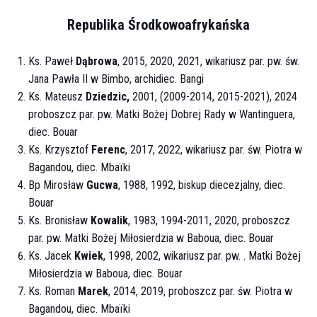
Republika Środkowoafrykańska
Ks. Paweł
Dąbrowa
, 2015, 2020, 2021, wikariusz par. pw. św.
Jana Pawła II w Bimbo, archidiec. Bangi
Ks. Mateusz
Dziedzic
,
2001, (2009-2014, 2015-2021), 2024
proboszcz par. pw. Matki Bożej Dobrej Rady w Wantinguera,
diec. Bouar
Ks. Krzysztof
Ferenc
, 2017, 2022, wikariusz par. św. Piotra w
Bagandou, diec. Mbaïki
Bp Mirosław
Gucwa
, 1988, 1992, biskup diecezjalny, diec.
Bouar
Ks. Bronisław
Kowalik
, 1983, 1994-2011, 2020, proboszcz
par. pw. Matki Bożej Miłosierdzia w Baboua, diec. Bouar
Ks. Jacek
Kwiek
, 1998, 2002, wikariusz par. pw. . Matki Bożej
Miłosierdzia w Baboua, diec. Bouar
Ks. Roman
Marek
, 2014, 2019, proboszcz par. św. Piotra w
Bagandou, diec. Mbaïki