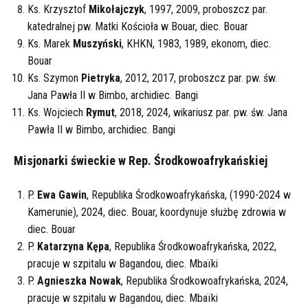
Ks. Krzysztof
Mikołajczyk
, 1997, 2009, proboszcz par.
katedralnej pw. Matki Kościoła w Bouar, diec. Bouar
Ks. Marek
Muszyński
, KHKN, 1983, 1989, ekonom, diec.
Bouar
Ks. Szymon
Pietryka
, 2012, 2017, proboszcz
par. pw. św.
Jana Pawła II w Bimbo
, archidiec. Bangi
Ks. Wojciech
Rymut
, 2018, 2024, wikariusz par. pw. św. Jana
Pawła II w Bimbo, archidiec. Bangi
Misjonarki świeckie w Rep. Środkowoafrykańskiej
P.
Ewa Gawin
, Republika Środkowoafrykańska, (1990-2024 w
Kamerunie), 2024, diec. Bouar, koordynuje służbę zdrowia w
diec. Bouar
P.
Katarzyna Kępa
, Republika Środkowoafrykańska, 2022,
pracuje w szpitalu w Bagandou, diec. Mbaïki
P.
Agnieszka Nowak
, Republika Środkowoafrykańska, 2024,
pracuje w szpitalu w Bagandou, diec. Mbaïki