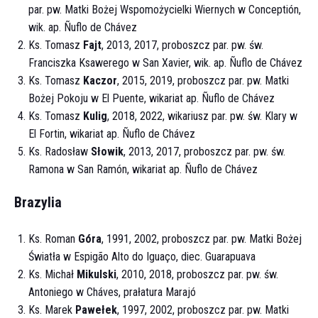
par. pw. Matki Bożej Wspomożycielki Wiernych w Conceptión,
wik. ap. Ñuflo de Chávez
Ks. Tomasz
Fajt
, 2013, 2017, proboszcz par. pw. św.
Franciszka Ksawerego w San Xavier, wik. ap. Ñuflo de Chávez
Ks. Tomasz
Kaczor
, 2015, 2019, proboszcz par. pw. Matki
Bożej Pokoju w El Puente, wikariat ap. Ñuflo de Chávez
Ks. Tomasz
Kulig
, 2018, 2022, wikariusz par. pw. św. Klary w
El Fortin, wikariat ap. Ñuflo de Chávez
Ks. Radosław
Słowik
, 2013, 2017, proboszcz par. pw. św.
Ramona w San Ramón, wikariat ap. Ñuflo de Chávez
Brazylia
Ks. Roman
Góra
, 1991, 2002, proboszcz par. pw. Matki Bożej
Światła w Espigão Alto do Iguaço, diec. Guarapuava
Ks. Michał
Mikulski
, 2010, 2018, proboszcz par. pw. św.
Antoniego w Cháves, prałatura Marajó
Ks. Marek
Pawełek
, 1997, 2002, proboszcz par. pw. Matki