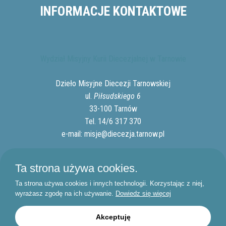
INFORMACJE KONTAKTOWE
Wydział Misyjny Kurii Diecezjalnej w Tarnowie
Dzieło Misyjne Diecezji Tarnowskiej
ul.
Piłsudskiego 6
33-100 Tarnów
Tel. 14/6 317 370
e-mail:
misje@diecezja.tarnow.pl
Polityka prywatności
Ta strona używa cookies.
Standardy Ochrony Dzieci
Ta strona używa cookies i innych technologii. Korzystając z niej,
wyrażasz zgodę na ich używanie.
Dowiedz się więcej
© 2026
Realizacja:
idel.pl
Akceptuję