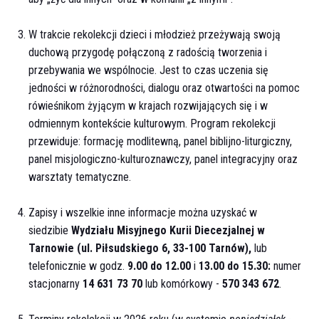
W trakcie rekolekcji dzieci i młodzież przeżywają swoją
duchową przygodę połączoną z radością tworzenia i
przebywania we wspólnocie. Jest to czas uczenia się
jedności w różnorodności, dialogu oraz otwartości na pomoc
rówieśnikom żyjącym w krajach rozwijających się i w
odmiennym kontekście kulturowym. Program rekolekcji
przewiduje: formację modlitewną, panel biblijno-liturgiczny,
panel misjologiczno-kulturoznawczy, panel integracyjny oraz
warsztaty tematyczne.
Zapisy i wszelkie inne informacje można uzyskać w
siedzibie
Wydziału Misyjnego Kurii Diecezjalnej w
Tarnowie (ul. Piłsudskiego 6, 33-100 Tarnów),
lub
telefonicznie w godz.
9.00 do 12.00
i
13.00 do 15.30:
numer
stacjonarny
14 631 73 70
lub komórkowy -
570 343 672
.