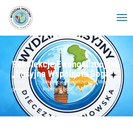
Rekolekcje Ewangelizacyjne
„Misyjna Wspólnota Boga”
Strona
Rekolekcje Ewangelizacyjne „Misyjna
główna
Wspólnota Boga”