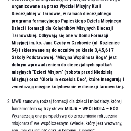
organizowane są przez Wydział Misyjny Kurii
Diecezjalnej w Tarnowie, w ramach diecezjalnego
programu formacyjnego Papieskiego Dzieła Misyjnego
Dzieci i formacji dla Kolędników Misyjnych Diecezji
Tarnowskiej. Odbywają się one w Domu Formacji
Misyjnej im. ks. Jana Czuby w Czchowie (ul. Kozieniec
54) i skierowane są do uczniów po klasie 3,4,5,6 i 7
Szkoły Podstawowej. "Misyjna Wspólnota Boga" jest
dobrym wprowadzeniem do diecezjalnych spotkań
misyjnych "Dzieci Misjom" (sobota przed Niedzielą
Misyjną) oraz "Gloria in excelsis Deo", które inaugurują i
zwieńczają misyjne kolędowanie w diecezji tarnowskiej.
MWB stanowią rodzaj formacji dla dzieci i młodzieży, której
fundamentem są trzy słowa:
MISJA – WPÓLNOTA – BÓG
.
Wyznaczają one perspektywę do zrozumienia roli „ucznia-
misjonarza” we współczesnym świecie, który jest wezwany,
aby „żyć dla innych” oraz w komunii „z innymi”.