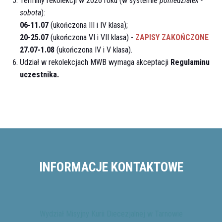
Terminy rekolekcji w 2026 roku (w systemie
poniedziałek -
sobota
):
06-11.07
(ukończona III i IV klasa);
20-25.07
(ukończona VI i VII klasa) -
ZAPISY ZAKOŃCZONE
27.07-1.08
(ukończona IV i V klasa).
Udział w rekolekcjach MWB wymaga akceptacji
Regulaminu
uczestnika
.
INFORMACJE KONTAKTOWE
Wydział Misyjny Kurii Diecezjalnej w Tarnowie